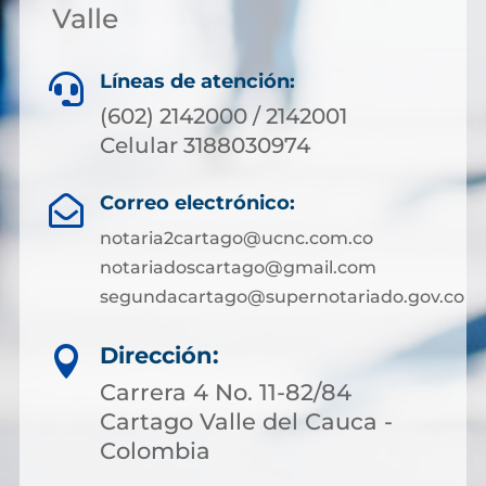
Valle
Líneas de atención:

(602) 2142000 / 2142001
Celular 3188030974
Correo electrónico:

notaria2cartago@ucnc.com.co
notariadoscartago@gmail.com
segundacartago@supernotariado.gov.co
Dirección:

Carrera 4 No. 11-82/84
Cartago Valle del Cauca -
Colombia