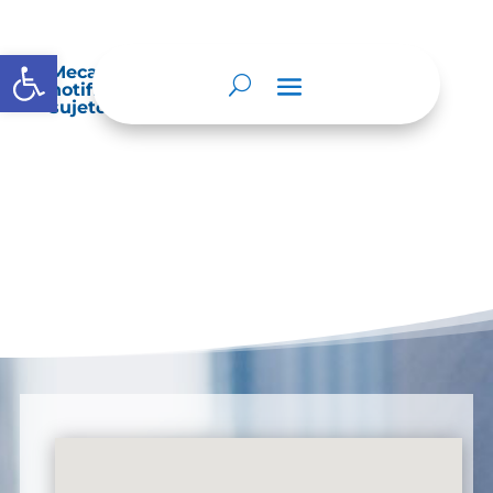
Abrir barra de herramientas
Mecanismos internos de supervisión,
notificación y vigilancia pertinente del
sujeto obligado