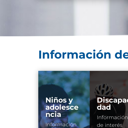
Información de
Niños y
Discapa
adolesce
dad
ncia
Información
Información
de interés