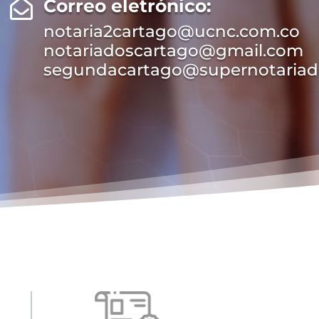
Correo eletrónico:

notaria2cartago@ucnc.com.co
notariadoscartago@gmail.com
segundacartago@supernotariad