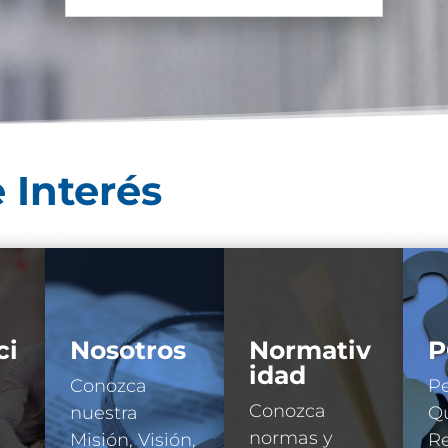
 Interés
ci
Nosotros
Normativ
P
idad
Conozca
Pe
Conozca
nuestra
Qu
normas y
Misión, Visión,
R