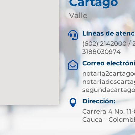
Cartago
Valle
Líneas de atenc

(602) 2142000 / 
3188030974
Correo electrón

notaria2cartag
notariadoscart
segundacartago
Dirección:

Carrera 4 No. 11
Cauca - Colomb