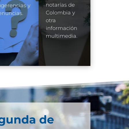
notarías de
gerencias y
Colombia y
enuncias.
otra
información
multimedia.
egunda de