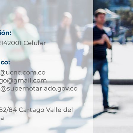
ión:
2142001 Celular
ico:
o@ucnc.com.co
ago@gmail.com
@supernotariado.gov.co
-82/84 Cartago Valle del
ia