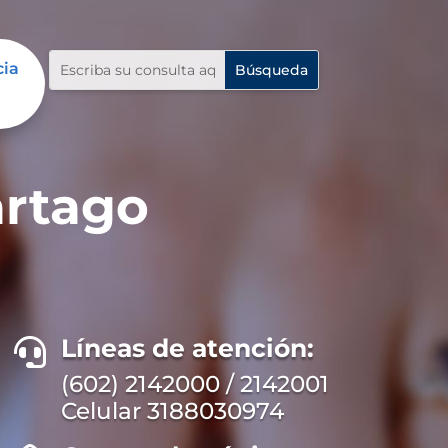
cia
artago
Líneas de atención:

(602) 2142000 / 2142001
Celular 3188030974