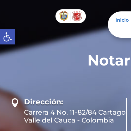
Inicio
Abrir barra de herramientas
Notar
Dirección:

Carrera 4 No. 11-82/84 Cartago
Valle del Cauca - Colombia