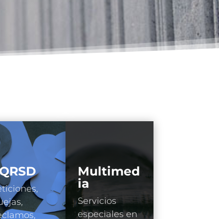
QRSD
Multimed
ia
ticiones,
Servicios
ejas,
especiales en
eclamos,