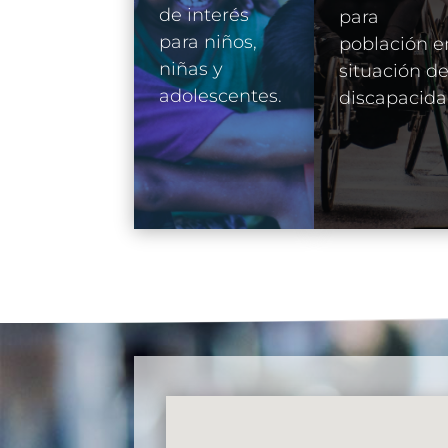
de interés
para
para niños,
población e
niñas y
situación d
adolescentes.
discapacida