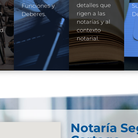
detalles que
Funciones y
Su
n
rigen a las
Deberes.
D
e
notarías y al
d.
contexto
notarial.
Notaría S