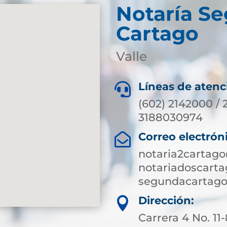
Notaría S
Cartago
Valle
Líneas de atenc

(602) 2142000 / 
3188030974
Correo electrón

notaria2cartag
notariadoscart
segundacartago
Dirección:

Carrera 4 No. 11