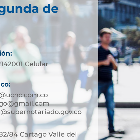
egunda de
ión:
2142001 Celular
ico:
o@ucnc.com.co
ago@gmail.com
@supernotariado.gov.co
-82/84 Cartago Valle del