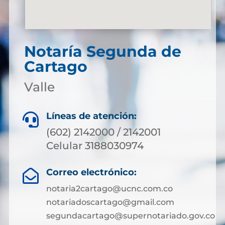
Notaría Segunda de
Cartago
Valle
Líneas de atención:

(602) 2142000 / 2142001
Celular 3188030974
Correo electrónico:

notaria2cartago@ucnc.com.co
notariadoscartago@gmail.com
segundacartago@supernotariado.gov.co