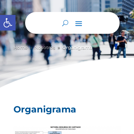
Abrir barra de herramientas
Home
Nosotros
Organigrama
9
9
Organigrama