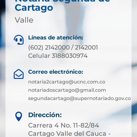
Cartago
Valle
Líneas de atención:

(602) 2142000 / 2142001
Celular 3188030974
Correo electrónico:

notaria2cartago@ucnc.com.co
notariadoscartago@gmail.com
segundacartago@supernotariado.gov.co
Dirección:

Carrera 4 No. 11-82/84
Cartago Valle del Cauca -