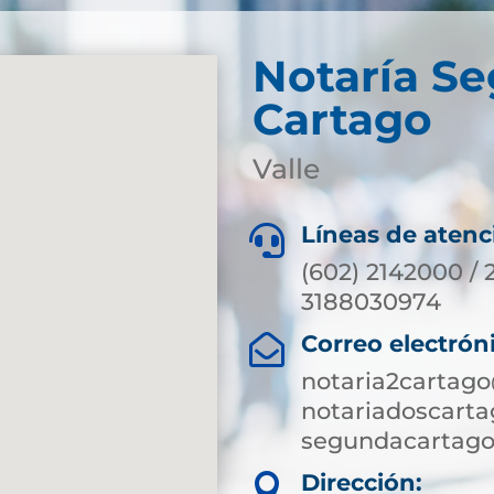
Notaría S
Cartago
Valle
Líneas de atenc

(602) 2142000 / 
3188030974
Correo electrón

notaria2cartag
notariadoscart
segundacartago
Dirección:
