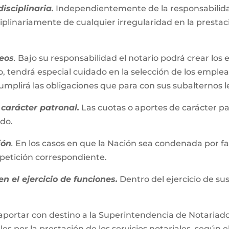
isciplinaria.
Independientemente de la responsabilidad
iplinariamente de cualquier irregularidad en la presta
eos
.
Bajo su responsabilidad el notario podrá crear los 
, tendrá especial cuidado en la selección de los emplead
plirá las obligaciones que para con sus subalternos l
carácter patronal.
Las cuotas o aportes de carácter pa
ado.
ión
.
En los casos en que la Nación sea condenada por fall
repetición correspondiente.
n el ejercicio de funciones.
Dentro del ejercicio de su
aportar con destino a la Superintendencia de Notariado 
es por la prestación de los servicios notariales, según e