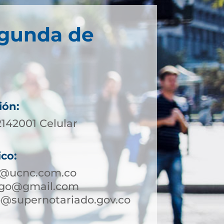
egunda de
ión:
2142001 Celular
ico:
o@ucnc.com.co
ago@gmail.com
@supernotariado.gov.co