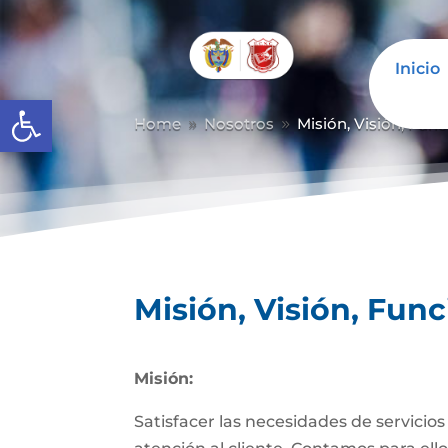
Inicio
Abrir barra de herramientas
Home
Nosotros
Misión, Visión, Fun
9
9
Misión, Visión, Fun
Misión:
Satisfacer las necesidades de servicio