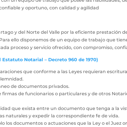
o con un equipo de trabajo que posee las habilidades, 
 confiable y oportuno, con calidad y agilidad
rtago y del Norte del Valle por la eficiente prestación d
 Para ello disponemos de un equipo de trabajo que tiene
a proceso y servicio ofrecido, con compromiso, confiab
l Estatuto Notarial – Decreto 960 de 1970)
laraciones que conforme a las Leyes requieran escritura 
solemnidad.
táneo de documentos privados.
 firmas de funcionarios o particulares y de otros Notar
idad que exista entre un documento que tenga a la vista
as naturales y expedir la correspondiente fe de vida.
olo los documentos o actuaciones que la Ley o el Juez o