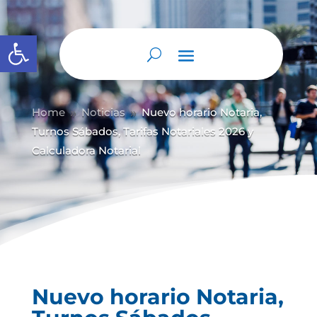
Abrir barra de herramientas
Home
Noticias
Nuevo horario Notaria,
9
9
Turnos Sábados, Tarifas Notariales 2026 y
Calculadora Notarial
Nuevo horario Notaria,