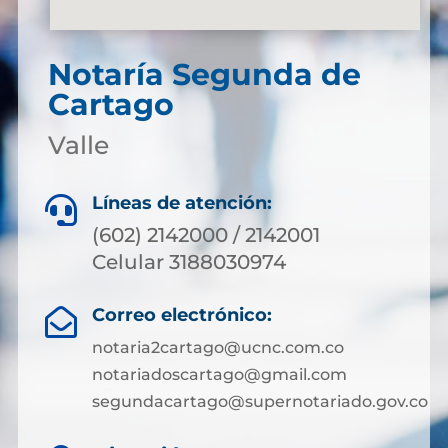
Notaría Segunda de
Cartago
Valle
Líneas de atención:

(602) 2142000 / 2142001
Celular 3188030974
Correo electrónico:

notaria2cartago@ucnc.com.co
notariadoscartago@gmail.com
segundacartago@supernotariado.gov.co