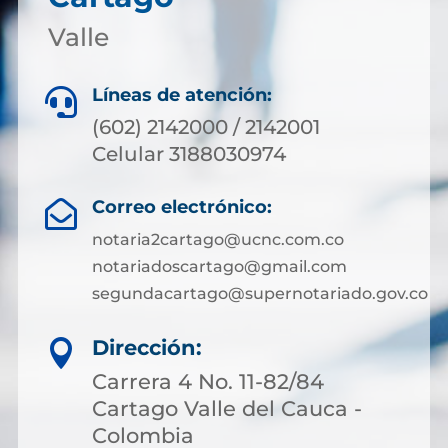
Valle
Líneas de atención:

(602) 2142000 / 2142001
Celular 3188030974
Correo electrónico:

notaria2cartago@ucnc.com.co
notariadoscartago@gmail.com
segundacartago@supernotariado.gov.co
Dirección:

Carrera 4 No. 11-82/84
Cartago Valle del Cauca -
Colombia