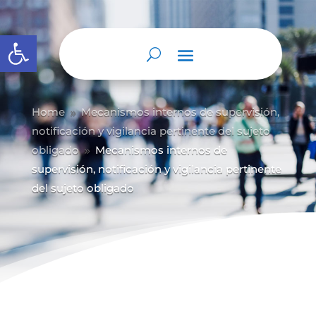
Abrir barra de herramientas
Home
Mecanismos internos de supervisión,
9
notificación y vigilancia pertinente del sujeto
obligado
Mecanismos internos de
9
supervisión, notificación y vigilancia pertinente
del sujeto obligado