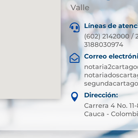
Valle
Líneas de atenc

(602) 2142000 / 
3188030974
Correo electrón

notaria2cartag
notariadoscart
segundacartago
Dirección:

Carrera 4 No. 11
Cauca - Colomb