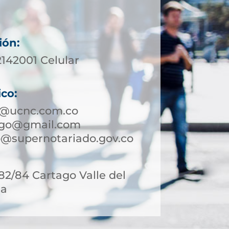
ión:
2142001 Celular
ico:
o@ucnc.com.co
ago@gmail.com
@supernotariado.gov.co
-82/84 Cartago Valle del
ia