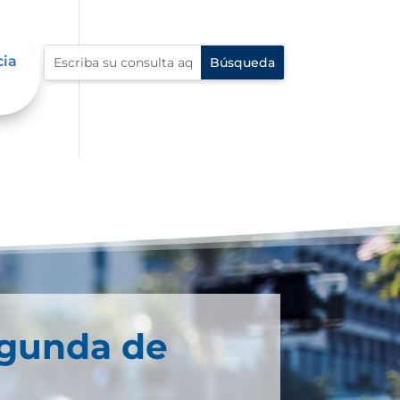
cia
egunda de