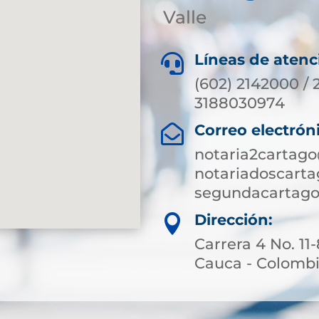
Valle
Líneas de atenc

(602) 2142000 / 
3188030974
Correo electrón

notaria2cartag
notariadoscart
segundacartago
Dirección:

Carrera 4 No. 11
Cauca - Colomb