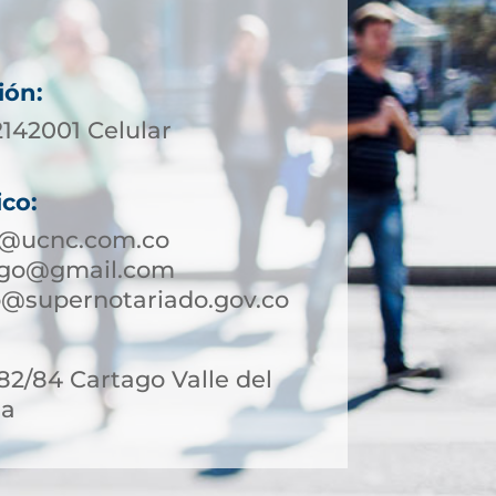
ión:
2142001 Celular
ico:
o@ucnc.com.co
ago@gmail.com
@supernotariado.gov.co
-82/84 Cartago Valle del
ia