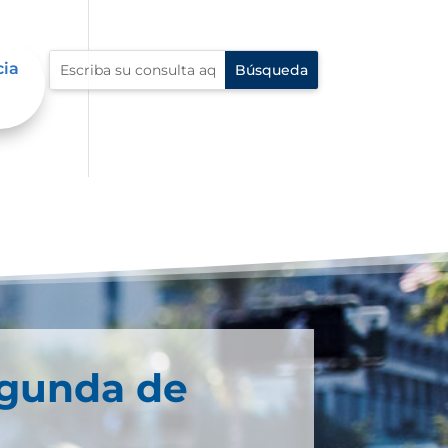
cia
egunda de