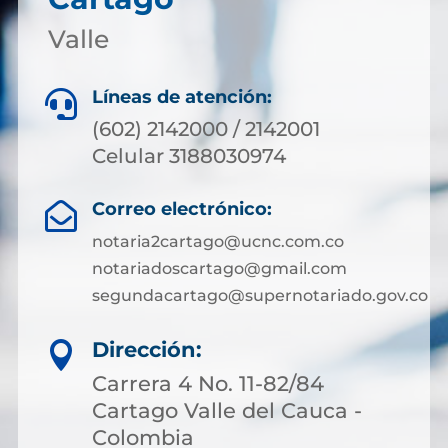
Valle
Líneas de atención:

(602) 2142000 / 2142001
Celular 3188030974
Correo electrónico:

notaria2cartago@ucnc.com.co
notariadoscartago@gmail.com
segundacartago@supernotariado.gov.co
Dirección:

Carrera 4 No. 11-82/84
Cartago Valle del Cauca -
Colombia