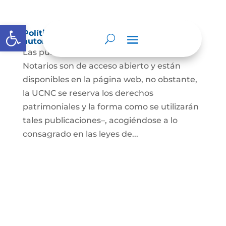
Abrir barra de herramientas
Política de derechos de autor y/o
autorización de uso sobre los contenidos
Las publicaciones de la UCNC y de los
Notarios son de acceso abierto y están
disponibles en la página web, no obstante,
la UCNC se reserva los derechos
patrimoniales y la forma como se utilizarán
tales publicaciones–, acogiéndose a lo
consagrado en las leyes de...