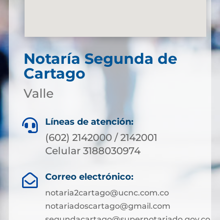
Notaría Segunda de
Cartago
Valle
Líneas de atención:

(602) 2142000 / 2142001
Celular 3188030974
Correo electrónico:

notaria2cartago@ucnc.com.co
notariadoscartago@gmail.com
segundacartago@supernotariado.gov.co