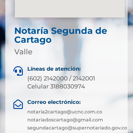
Notaría Segunda de
Cartago
Valle
Líneas de atención:

(602) 2142000 / 2142001
Celular 3188030974
Correo electrónico:

notaria2cartago@ucnc.com.co
notariadoscartago@gmail.com
segundacartago@supernotariado.gov.co