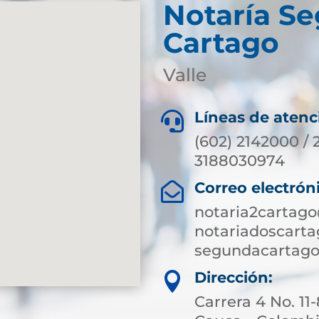
Notaría S
Cartago
Valle
Líneas de atenc

(602) 2142000 / 
3188030974
Correo electrón

notaria2cartag
notariadoscart
segundacartago
Dirección:

Carrera 4 No. 11