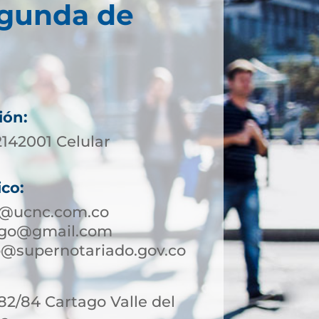
egunda de
ión:
2142001 Celular
ico:
o@ucnc.com.co
ago@gmail.com
@supernotariado.gov.co
-82/84 Cartago Valle del