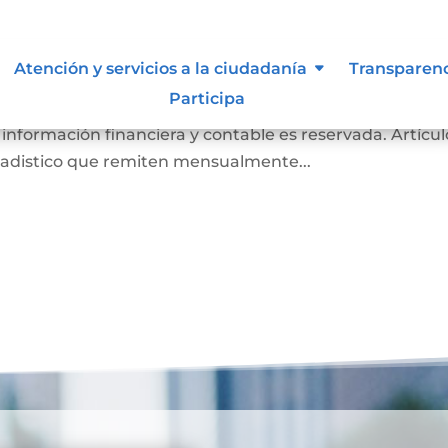
de inspección, vigilancia y contr
Atención y servicios a la ciudadanía
Transparen
Participa
es Notarios a la Superintendencia de Notariado y Regi
 información financiera y contable es reservada. Artícul
tadistico que remiten mensualmente...