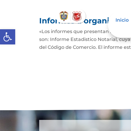
Informes a organismos 
Inicio
Abrir barra de herramientas
«Los informes que presentan los Señor
son: Informe Estadistico Notarial, cuya
del Código de Comercio. El informe es