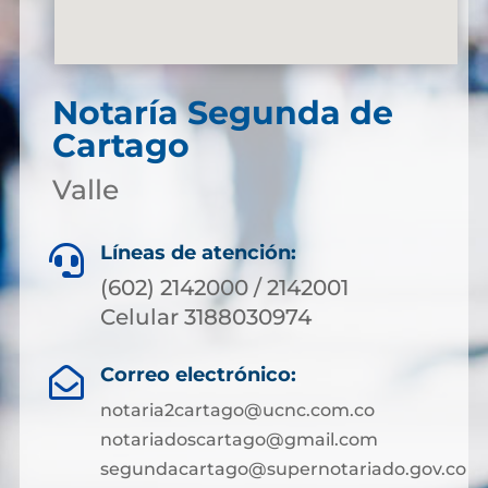
Notaría Segunda de
Cartago
Valle
Líneas de atención:

(602) 2142000 / 2142001
Celular 3188030974
Correo electrónico:

notaria2cartago@ucnc.com.co
notariadoscartago@gmail.com
segundacartago@supernotariado.gov.co