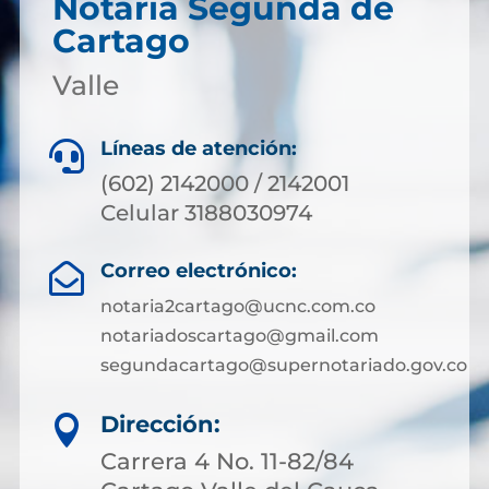
Notaría Segunda de
Cartago
Valle
Líneas de atención:

(602) 2142000 / 2142001
Celular 3188030974
Correo electrónico:

notaria2cartago@ucnc.com.co
notariadoscartago@gmail.com
segundacartago@supernotariado.gov.co
Dirección:

Carrera 4 No. 11-82/84