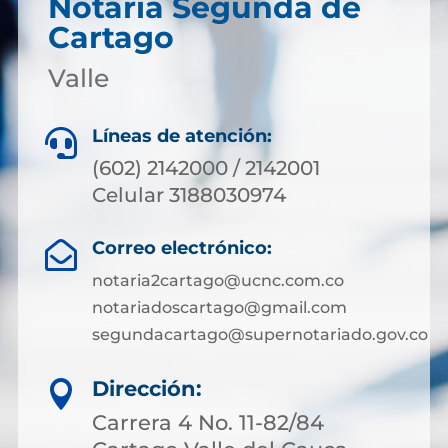
Notaría Segunda de
Cartago
Valle
Líneas de atención:

(602) 2142000 / 2142001
Celular 3188030974
Correo electrónico:

notaria2cartago@ucnc.com.co
notariadoscartago@gmail.com
segundacartago@supernotariado.gov.co
Dirección:

Carrera 4 No. 11-82/84