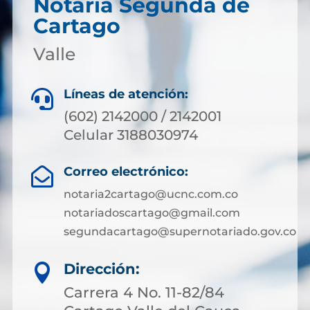
Notaría Segunda de
Cartago
Valle
Líneas de atención:

(602) 2142000 / 2142001
Celular 3188030974
Correo electrónico:

notaria2cartago@ucnc.com.co
notariadoscartago@gmail.com
segundacartago@supernotariado.gov.co
Dirección:

Carrera 4 No. 11-82/84