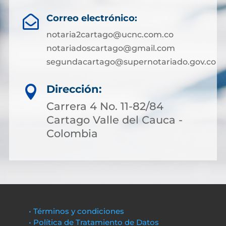
Correo electrónico:

notaria2cartago@ucnc.com.co
notariadoscartago@gmail.com
segundacartago@supernotariado.gov.co
Dirección:

Carrera 4 No. 11-82/84
Cartago Valle del Cauca -
Colombia
• Términos y condiciones
• Política de Tratamiento de Datos