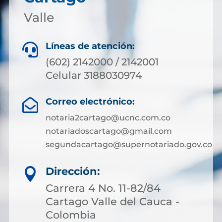
Valle
Líneas de atención:

(602) 2142000 / 2142001
Celular 3188030974
Correo electrónico:

notaria2cartago@ucnc.com.co
notariadoscartago@gmail.com
segundacartago@supernotariado.gov.co
Dirección:

Carrera 4 No. 11-82/84
Cartago Valle del Cauca -
Colombia