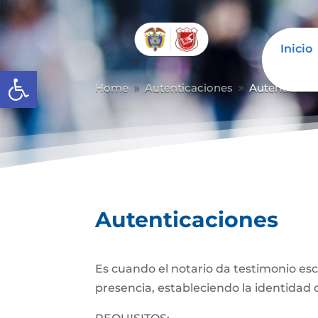
Inicio
Abrir barra de herramientas
Home
Autenticaciones
Autenticaci
9
9
Autenticaciones
Es cuando el notario da testimonio es
presencia, estableciendo la identidad d