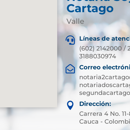
Cartago
Valle
Líneas de atenc

(602) 2142000 / 
3188030974
Correo electrón

notaria2cartag
notariadoscart
segundacartago
Dirección:

Carrera 4 No. 11
Cauca - Colomb