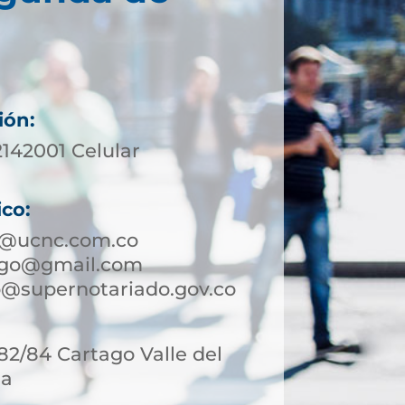
ión:
2142001 Celular
ico:
o@ucnc.com.co
ago@gmail.com
@supernotariado.gov.co
-82/84 Cartago Valle del
ia