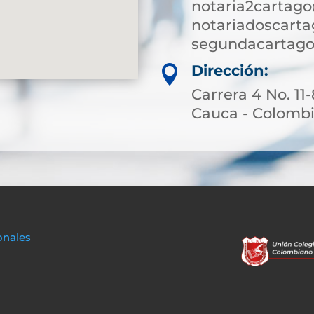
notaria2cartag
notariadoscart
segundacartago
Dirección:

Carrera 4 No. 11
Cauca - Colomb
onales