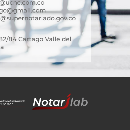
o@ucnc.com.co
ago@gmail.com
@supernotariado.gov.co
-82/84 Cartago Valle del
ia