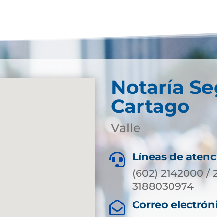
Notaría S
Cartago
Valle
Líneas de atenc

(602) 2142000 / 
3188030974
Correo electrón
