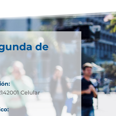
egunda de
ión:
2142001 Celular
ico: