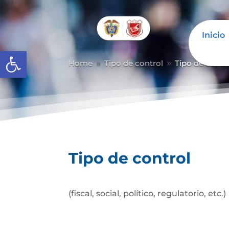
Inicio
Abrir barra de herramientas
Home
Tipo de control
Tipo de contr
9
9
Tipo de control
(fiscal, social, político, regulatorio, etc.)