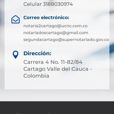
Celular 3188030974
Correo electrónico:

notaria2cartago@ucnc.com.co
notariadoscartago@gmail.com
segundacartago@supernotariado.gov.co
Dirección:

Carrera 4 No. 11-82/84
Cartago Valle del Cauca -
Colombia