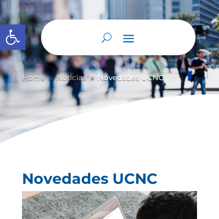
Abrir barra de herramientas
Home
Noticias
Novedades UCNC
9
9
Novedades UCNC